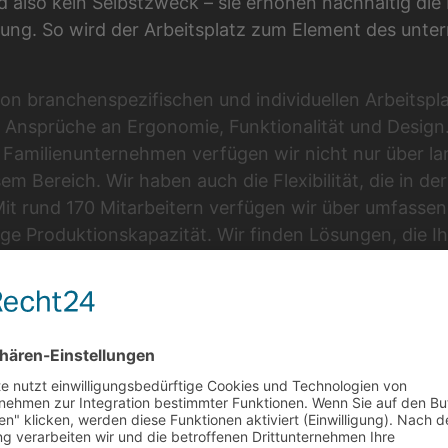
d also kein Selbstzweck – sie erhöhen nachhaltig die
stung. So wird der Arbeitsplatz zum Element des unt
n branchenspezifischen und individuellen Arbeitspla
Ansprüche an Ergonomie, Funktionalität und Design.
s Familienunternehmen verfügen wir nicht nur über la
em Bereich. Wir haben auch die Flexibilität, die in der
Mit rund 170 Mitarbeitern verfügen wir über umfas
ige Produktionskapazität. Wir finden Lösungen, die I
ung werden lassen.
r uns an oberster Stelle. Wir verarbeiten hochwertige 
gungsverfahren zu solidem, langlebigen Mobiliar. Dab
uf höchste Ansprüche an Ergonomie und Funktionalit
ign ist wichtig. Die Menschen sollen sich an ihrem A
 positive Arbeitsatmosphäre steigert die Motivation u
men. Zufriedene Arbeitnehmer leisten mehr und arbe