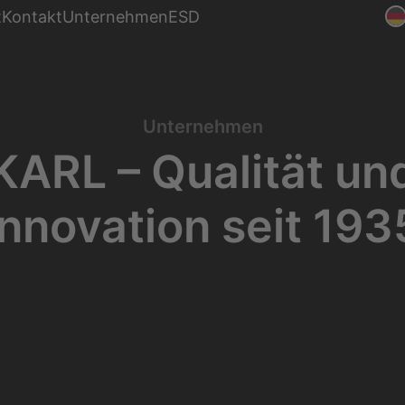
Montage
t
Kontakt
Unternehmen
ESD
nke
Produktion
Unternehmen
KARL – Qualität un
Innovation seit 193