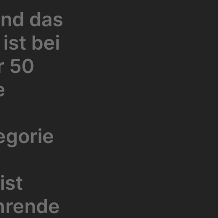
und das
ist bei
r 50
e
egorie
ist
hrende