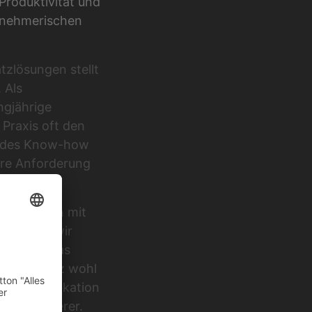
 Produktivität und
ernehmerischen
tzlösungen stellt
 Als
ngjährige
 Praxis oft den
sendes Know-how
hre Anforderung
Materialien mit
ei legen wir
ät. Auch das
rbeitsplatz wohl
nd Identifikation
iten sicherer.