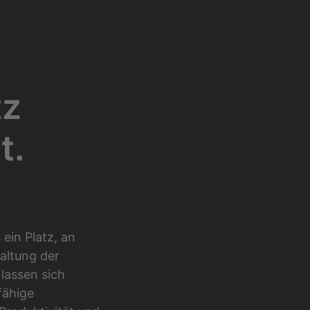
tz
t.
ein Platz, an
altung der
 lassen sich
fähige