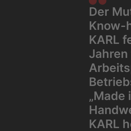
Der Mut
Know-ho
KARL fe
Jahren 
Arbeit
Betrieb
„Made i
Handwe
KARL h