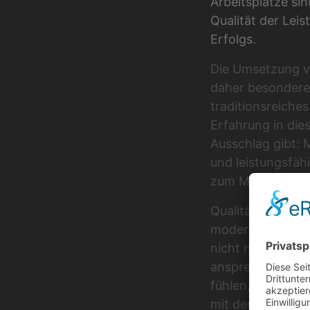
Arbeitsplätze sin
Qualität der Lei
Erfolgs.
Die Umsetzung vo
daher besondere 
traditionsreiche
Erfahrung in dies
Ausschlag gibt: 
und leistungsfäh
zum Marktvorspr
Qualität steht fü
modernsten Ferti
nicht nur Wert a
ansprechende Des
fühlen, denn eine
mit dem Unterneh