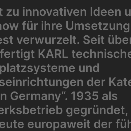
 zu innovativen Ideen 
w für ihre Umsetzung 
st verwurzelt. Seit übe
fertigt KARL technisch
splatzsysteme und
seinrichtungen der Kat
n Germany“. 1935 als
rksbetrieb gegründet, 
eute europaweit der fü