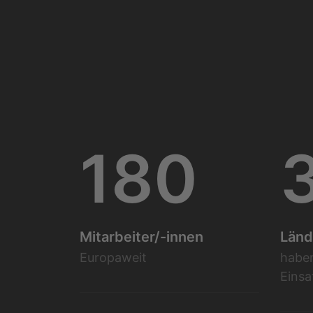
180
Mitarbeiter/-innen
Länd
Europaweit
habe
Einsa