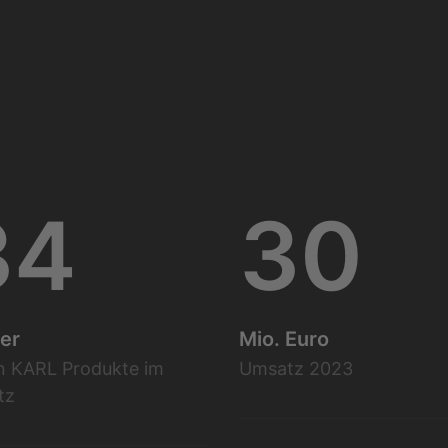
34
30
er
Mio. Euro
n KARL Produkte im
Umsatz 2023
tz