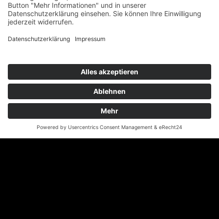
Holzprogramm
Netzwerk
teamwork FORUM
Ergonomie
Deutsches ESD-Netzwerk
FIFO-Regale
FIFO-GRUNDREGAL
FIFO-Anbauregal
FIFO-Rückführung
FIFO-CAR mit 2 Vertikalstreben
FIFO-CAR mit 4 Vertikalstreben
FIFO-Regal für erhöhte Belastungen
FIFO-Ablagen
Social