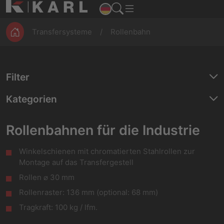
ESD
Montage
Magazine
Werkbänke
Produktion
Transfersysteme
Rollenbahn
Filter
Kategorien
Rollenbahnen für die Industrie
Winkelschienen mit chromatierten Stahlrollen zur
Montage auf das Transfergestell
Rollen ⌀ 30 mm
Rollenraster: 136 mm (optional: 68 mm)
Tragkraft: 100 kg / lfm.