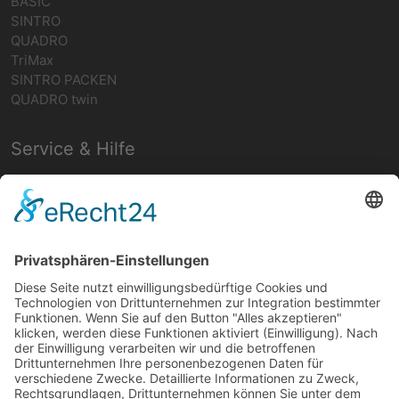
BASIC
SINTRO
QUADRO
TriMax
SINTRO PACKEN
QUADRO twin
Service & Hilfe
Ansprechpartner
Montageservice
Downloads
Wissenswertes
Schrank- und Regalsysteme
ESD-Stahlschränke
ROLLCONTAINER
Fachregal ESD aus Stahl - ESD Fachregale
Regalsystem für Euronormbehälter