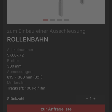
zum Einbau einer Ausschleusung
ROLLENBAHN
Artikelnummer:
57.607.72
Breite:
300 mm
Abmessungen:
815 x 300 mm (BxT)
Merkmale:
Tragkraft: 100 kg / lfm
Stückzahl
1
zur Anfrageliste