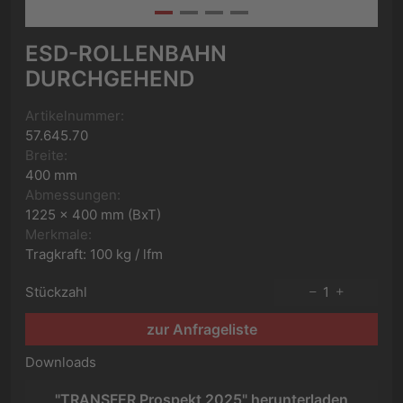
ESD-ROLLENBAHN
DURCHGEHEND
Artikelnummer:
57.645.70
Breite:
400 mm
Abmessungen:
1225 x 400 mm (BxT)
Merkmale:
Tragkraft: 100 kg / lfm
Stückzahl
1
zur Anfrageliste
Downloads
"TRANSFER Prospekt 2025" herunterladen