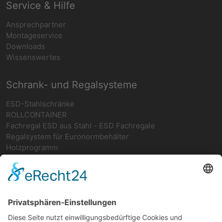
Service & Hilfe
Ansprechpartner
Montageservice
Downloads
Wissenswertes
Schrank- und Regalsysteme
ESD-Stahlschränke
ROLLCONTAINER
Fachregal ESD aus Stahl - ESD Fachregale
Regalsystem für Euronormbehälter
Holzprogramm
Netzwerk
teamwork FORUM
Ergonomie
Deutsches ESD-Netzwerk