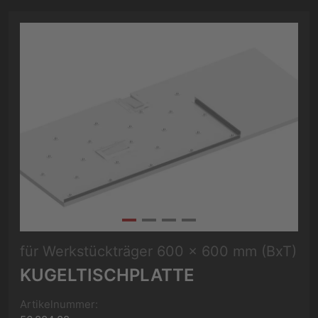
für Werkstückträger 600 x 600 mm (BxT)
KUGELTISCHPLATTE
Artikelnummer: