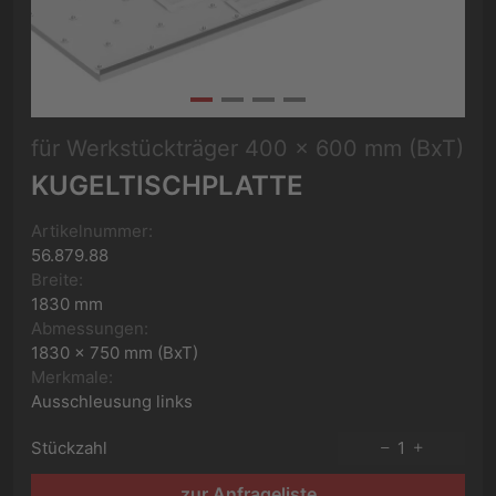
für Werkstückträger 400 x 600 mm (BxT)
KUGELTISCHPLATTE
Artikelnummer:
56.879.88
Breite:
1830 mm
Abmessungen:
1830 x 750 mm (BxT)
Merkmale:
Ausschleusung links
Stückzahl
1
zur Anfrageliste