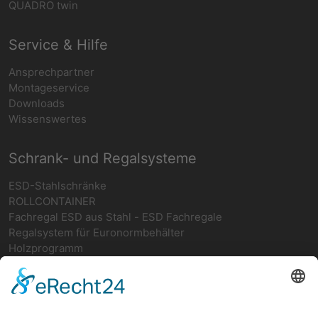
QUADRO twin
Service & Hilfe
Ansprechpartner
Montageservice
Downloads
Wissenswertes
Schrank- und Regalsysteme
ESD-Stahlschränke
ROLLCONTAINER
Fachregal ESD aus Stahl - ESD Fachregale
Regalsystem für Euronormbehälter
Holzprogramm
Netzwerk
teamwork FORUM