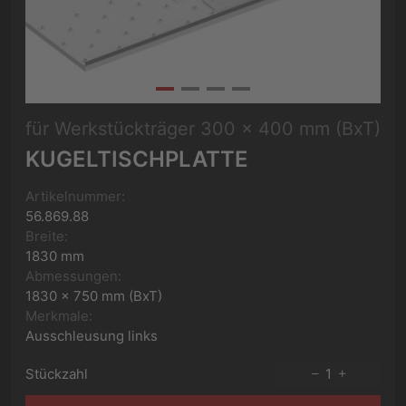
für Werkstückträger 300 x 400 mm (BxT)
KUGELTISCHPLATTE
Artikelnummer:
56.869.88
Breite:
1830 mm
Abmessungen:
1830 x 750 mm (BxT)
Merkmale:
Ausschleusung links
Stückzahl
1