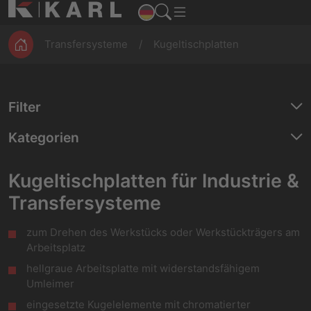
ESD
Montage
Magazine
Werkbänke
Produktion
Transfersysteme
Kugeltischplatten
Filter
Kategorien
Kugeltischplatten für Industrie &
Transfersysteme
zum Drehen des Werkstücks oder Werkstückträgers am
Arbeitsplatz
hellgraue Arbeitsplatte mit widerstandsfähigem
Umleimer
eingesetzte Kugelelemente mit chromatierter