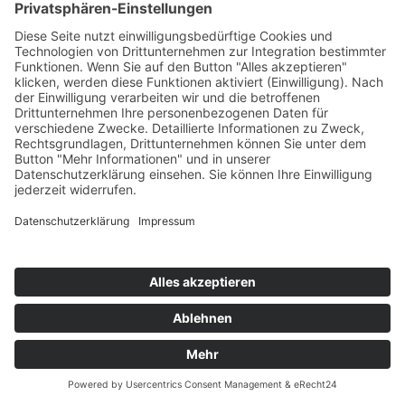
Ergonomie
Deutsches ESD-Netzwerk
FIFO-Regale
FIFO-GRUNDREGAL
FIFO-Anbauregal
FIFO-Rückführung
FIFO-CAR mit 2 Vertikalstreben
FIFO-CAR mit 4 Vertikalstreben
FIFO-Regal für erhöhte Belastungen
FIFO-Ablagen
Social
© 2026 Andreas KARL GmbH & Co. KG. Alle Rechte
vorbehalten.
Datenschutz
TriMax
Impressum
AGB