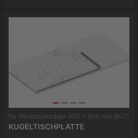
für Werkstückträger 400 x 600 mm (BxT)
KUGELTISCHPLATTE