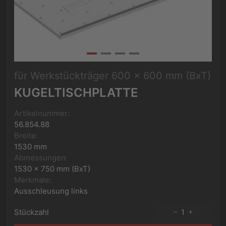
für Werkstückträger 600 x 600 mm (BxT)
KUGELTISCHPLATTE
Artikelnummer:
56.854.88
Breite:
1530 mm
Abmessungen:
1530 x 750 mm (BxT)
Merkmale:
Ausschleusung links
Stückzahl
1