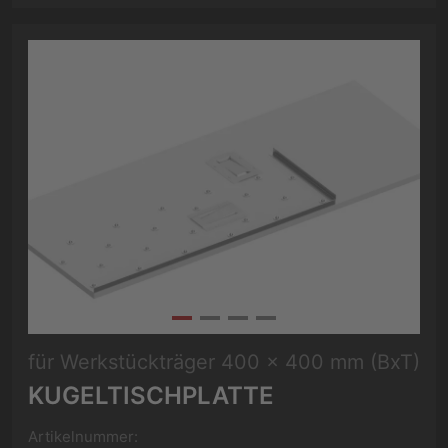
für Werkstückträger 400 x 400 mm (BxT)
KUGELTISCHPLATTE
Artikelnummer: