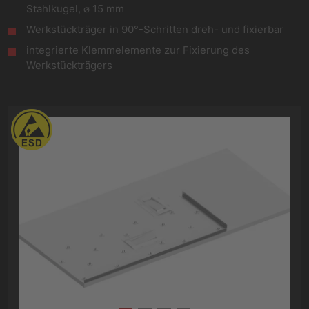
Stahlkugel, ⌀ 15 mm
Werkstückträger in 90°-Schritten dreh- und fixierbar
integrierte Klemmelemente zur Fixierung des
Werkstückträgers