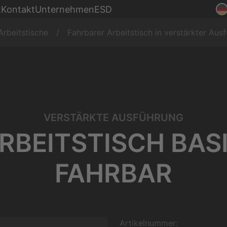
Montage
t
Kontakt
Unternehmen
ESD
nke
Produktion
Arbeitstische
Fahrbarer Arbeitstisch in verstärkter Aus
VERSTÄRKTE AUSFÜHRUNG
RBEITSTISCH BAS
FAHRBAR
Artikelnummer: