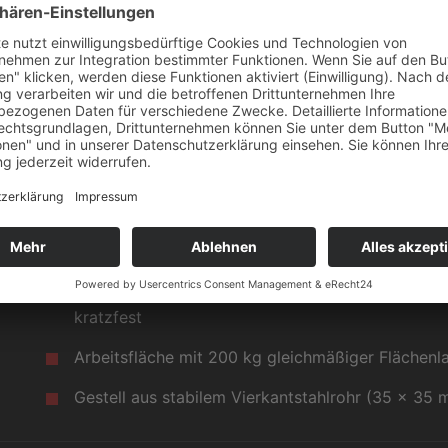
lichtgrau (RAL 7035)
VERSTÄRKTE AUSFÜHRUNG FAHRBAR
Standardhöhe 780 mm
pulverbeschichtet, lichtgrau (RAL 7035)
4 Lenkrollen (Ø 100 mm), 2 Lenkrollen feststellba
Tischplatte direktbeschichtet
Tischplatte 28 mm stark, hellgrau, Melaminharz-
kratzfest
Arbeitsfläche mit 200 kg gleichmäßiger Flächenla
Gestell aus stabilem Vierkantstahlrohr (35 x 35