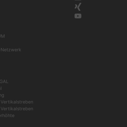
UM
-Netzwerk
GAL
l
ng
Vertikalstreben
Vertikalstreben
erhöhte