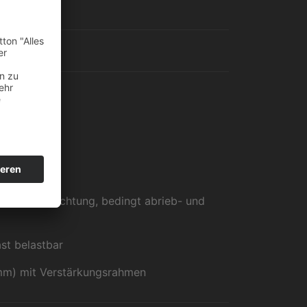
r
Direktbeschichtung, bedingt abrieb- und
st belastbar
 mm) mit Verstärkungsrahmen