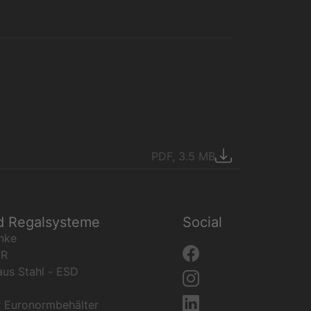
PDF, 3.5 MB
d Regalsysteme
Social
nke
ER
aus Stahl - ESD
r Euronormbehälter