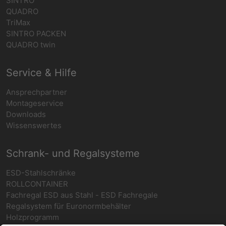
SINTRO
QUADRO
TriMax
SINTRO PACKEN
QUADRO twin
Service & Hilfe
Ansprechpartner
Montageservice
Downloads
Wissenswertes
Schrank- und Regalsysteme
ESD-Stahlschränke
ROLLCONTAINER
Fachregal ESD aus Stahl - ESD Fachregale
Regalsystem für Euronormbehälter
Holzprogramm