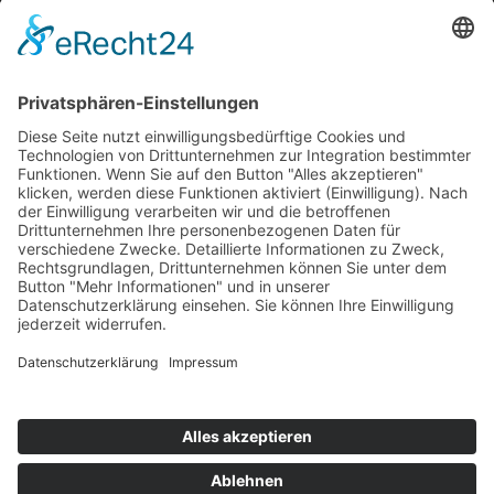
Netzwerk
teamwork FORUM
Ergonomie
Deutsches ESD-Netzwerk
FIFO-Regale
FIFO-GRUNDREGAL
FIFO-Anbauregal
FIFO-Rückführung
FIFO-CAR mit 2 Vertikalstreben
FIFO-CAR mit 4 Vertikalstreben
FIFO-Regal für erhöhte Belastungen
FIFO-Ablagen
Social