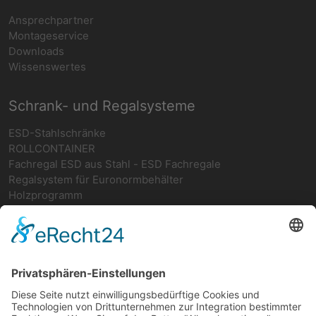
Ansprechpartner
Montageservice
Downloads
Wissenswertes
Schrank- und Regalsysteme
ESD-Stahlschränke
ROLLCONTAINER
Fachregal ESD aus Stahl - ESD Fachregale
Regalsystem für Euronormbehälter
Holzprogramm
Netzwerk
teamwork FORUM
Ergonomie
Deutsches ESD-Netzwerk