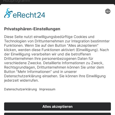
Holzprogramm
Netzwerk
teamwork FORUM
Ergonomie
Deutsches ESD-Netzwerk
FIFO-Regale
FIFO-GRUNDREGAL
FIFO-Anbauregal
FIFO-Rückführung
FIFO-CAR mit 2 Vertikalstreben
FIFO-CAR mit 4 Vertikalstreben
FIFO-Regal für erhöhte Belastungen
FIFO-Ablagen
Social