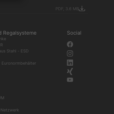
PDF, 3.6 MB
d Regalsysteme
Social
nke
ER
aus Stahl - ESD
r Euronormbehälter
UM
-Netzwerk