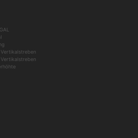
GAL
l
ng
Vertikalstreben
Vertikalstreben
erhöhte