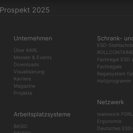
Prospekt 2025
Unternehmen
Schrank- un
ESD-Stahlschrä
Über KARL
ROLLCONTAIN
Messen & Events
Fachregal ESD 
Downloads
Fachregale
Visualisierung
Regalsystem fü
Karriere
Holzprogramm
Magazine
Projekte
Netzwerk
Arbeitsplatzsysteme
teamwork FOR
Ergonomie
BASIC
Deutsches ESD