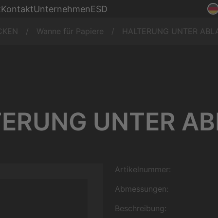
Montage
t
Kontakt
Unternehmen
ESD
nke
Produktion
CKEN
Wanne für Papiere
HALTERUNG UNTER ABL
TERUNG UNTER AB
Artikelnummer:
Abmessungen:
Beschreibung: