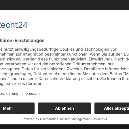
für Ablage mit 488 mm Breite
für Ablage mit 488 mm Breite
für Tastatur / Leuchte / Wanne für Papier etc