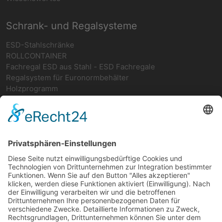
Schrank- und Regalsysteme
ESD-Stahlschränke
ROLLCONTAINER
Fachregal ESD aus Stahl - ESD Fachregale
Regalsystem für Euronormbehälter
Holzprogramm
Netzwerk
teamwork FORUM
Ergonomie
Deutsches ESD-Netzwerk
FIFO-Regale
FIFO-GRUNDREGAL
FIFO-Anbauregal