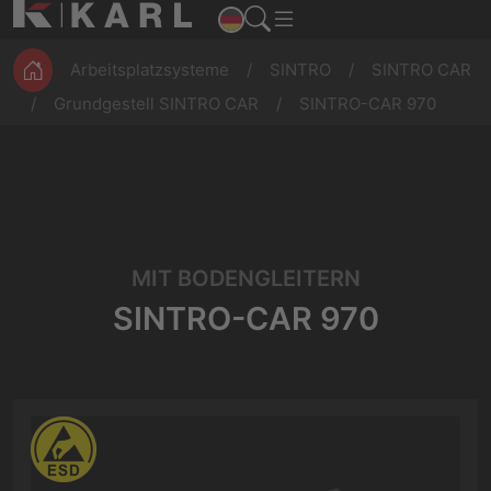
ESD
Montage
Magazine
Werkbänke
Produktion
Arbeitsplatzsysteme
SINTRO
SINTRO CAR
Grundgestell SINTRO CAR
SINTRO-CAR 970
MIT BODENGLEITERN
SINTRO-CAR 970