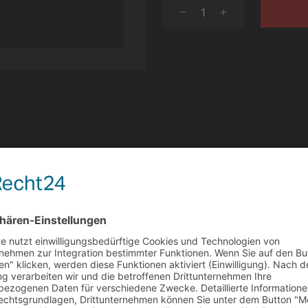
1
930 x 38 x 160 mm (BxTxH)
160 mm
930 mm