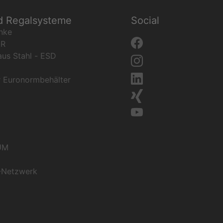
d Regalsysteme
Social
nke
ER
aus Stahl - ESD
r Euronormbehälter
UM
-Netzwerk