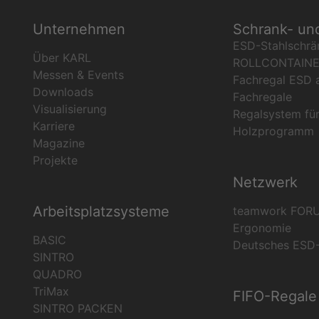
Unternehmen
Schrank- un
ESD-Stahlschrä
Über KARL
ROLLCONTAIN
Messen & Events
Fachregal ESD 
Downloads
Fachregale
Visualisierung
Regalsystem fü
Karriere
Holzprogramm
Magazine
Projekte
Netzwerk
Arbeitsplatzsysteme
teamwork FOR
Ergonomie
BASIC
Deutsches ESD
SINTRO
QUADRO
TriMax
FIFO-Regale
SINTRO PACKEN