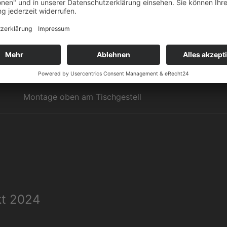
lichtgrau (RAL 7035)
zur Montage von Vertikalstreben
leitfähig pulverbeschichtet, lichtgrau (RAL 7035)
Montage oben am Tischgestell
kt 2024