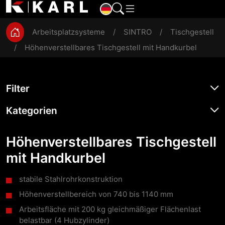
ESD
Montage
Magazine
Werkbänke
Produktion
Arbeitsplatzsysteme
SINTRO
Tischgestell
Höhenverstellbares Tischgestell mit Handkurbel
Filter
Kategorien
Höhenverstellbares Tischgestell
mit Handkurbel
stabile Stahlrohrkonstruktion
Höhenverstellbereich von 740 bis 1140 mm
Arbeitsfläche mit 200 kg gleichmäßiger Flächenlast
belastbar (4 Hubzylinder)