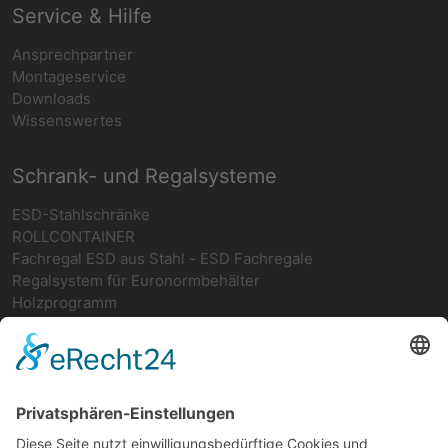
Service & Hilfe
Ansprechpartner
Montageservice
Downloads
Wissenswertes
Schrank- und Regalsysteme
ESD-Stahlschränke
ROLLCONTAINER
Fachregal ESD aus Stahl - ESD Fachregale
Regalsystem für Euronormbehälter
Holzprogramm
Netzwerk
teamwork FORUM
Ergonomie
Deutsches ESD-Netzwerk