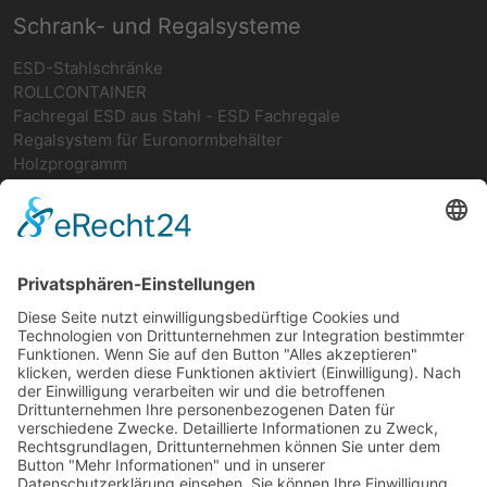
Schrank- und Regalsysteme
ESD-Stahlschränke
ROLLCONTAINER
Fachregal ESD aus Stahl - ESD Fachregale
Regalsystem für Euronormbehälter
Holzprogramm
Netzwerk
teamwork FORUM
Ergonomie
Deutsches ESD-Netzwerk
FIFO-Regale
FIFO-GRUNDREGAL
FIFO-Anbauregal
FIFO-Rückführung