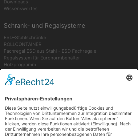
Downloads
Wissenswertes
Schrank- und Regalsysteme
ESD-Stahlschränke
ROLLCONTAINER
Fachregal ESD aus Stahl - ESD Fachregale
Regalsystem für Euronormbehälter
Holzprogramm
Netzwerk
teamwork FORUM
Ergonomie
Deutsches ESD-Netzwerk
FIFO-Regale
FIFO-GRUNDREGAL