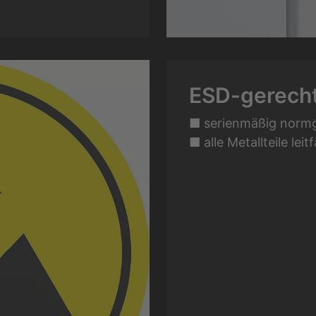
ESD-gerecht
■ serienmäßig normg
■ alle Metallteile lei