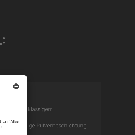
:
on aus erstklassigem
rstandsfähige Pulverbeschichtung
5)