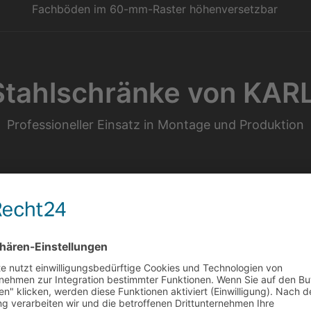
Fachböden im 60-mm-Raster höhenversetzbar
Stahlschränke von KARL
Professioneller Einsatz in Montage und Produktion
Qualität
■ robuste Konstrukti
Qualitätsstahlblech
■ hochwertige, wide
in lichtgrau (RAL 703