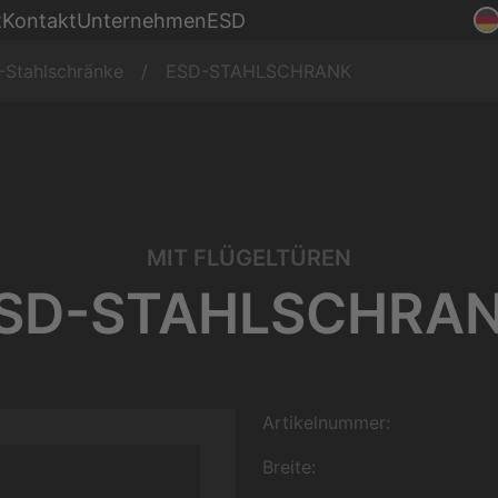
Montage
t
Kontakt
Unternehmen
ESD
nke
Produktion
-Stahlschränke
ESD-STAHLSCHRANK
MIT FLÜGELTÜREN
SD-STAHLSCHRA
Artikelnummer:
Breite: