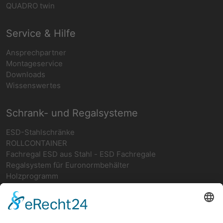
QUADRO twin
Service & Hilfe
Ansprechpartner
Montageservice
Downloads
Wissenswertes
Schrank- und Regalsysteme
ESD-Stahlschränke
ROLLCONTAINER
Fachregal ESD aus Stahl - ESD Fachregale
Regalsystem für Euronormbehälter
Holzprogramm
Netzwerk
teamwork FORUM