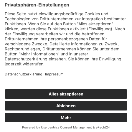
Ergonomie
Deutsches ESD-Netzwerk
FIFO-Regale
FIFO-GRUNDREGAL
FIFO-Anbauregal
FIFO-Rückführung
FIFO-CAR mit 2 Vertikalstreben
FIFO-CAR mit 4 Vertikalstreben
FIFO-Regal für erhöhte Belastungen
FIFO-Ablagen
Social
© 2026 Andreas KARL GmbH & Co. KG. Alle Rechte
vorbehalten.
Datenschutz
TriMax
Impressum
AGB